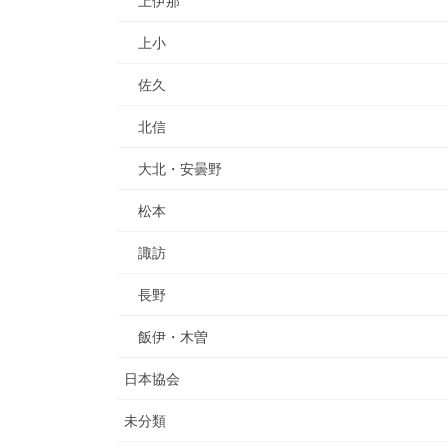
上伊那
上小
佐久
北信
大北・安曇野
松本
諏訪
長野
飯伊・木曽
日本協会
未分類