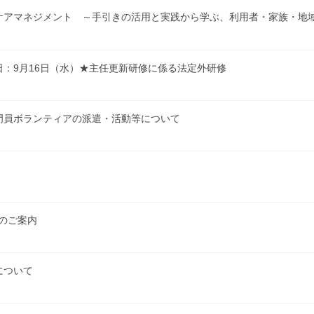
ケアマネジメント ～手引きの活用と実践から学ぶ、利用者・家族・地
：9月16日（水）★主任更新研修に係る法定外研修
門員ボランティアの派遣・活動等について
のご案内
について