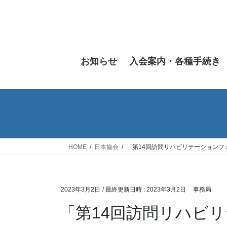
コ
ナ
ン
ビ
テ
ゲ
ン
ー
ツ
シ
お知らせ
入会案内・各種手続き
へ
ョ
ス
ン
キ
に
ッ
移
プ
動
HOME
日本協会
「第14回訪問リハビリテーションフ
2023年3月2日
/ 最終更新日時 :
2023年3月2日
事務局
「第14回訪問リハビ