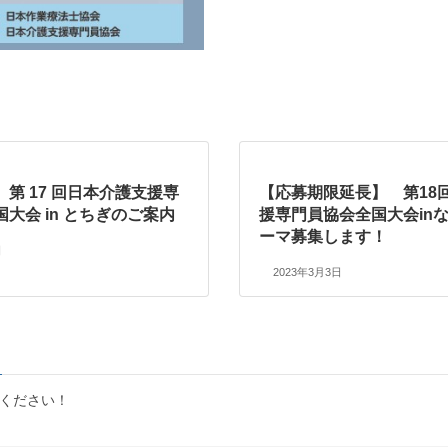
第 17 回日本介護支援専
【応募期限延長】 第18
大会 in とちぎのご案内
援専門員協会全国大会in
ーマ募集します！
日
2023年3月3日
力ください！