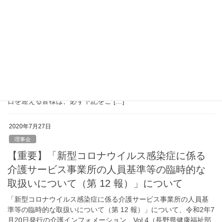
2020年7月27日
理事会
【再掲載・重要】介護支援専門員の登録、介
護支援専門員証交付に関する手続きについて
新型コロナウイルス感染症に係る介護支援専門員資格の臨時的な
取扱いについて長野県より通知されております。 令和２年 10 月
１日～令和３年 9 月 30 日の間に介護支援専門員証の有効期間満了
日を迎える皆様は、必ず下記をご […]
2020年7月27日
理事会
【重要】「新型コロナウイルス感染症に係る
介護サービス事業所の人員基準等の臨時的な
取扱いについて（第 12 報）」について
「新型コロナウイルス感染症に係る介護サービス事業所の人員基
準等の臨時的な取扱いについて（第 12 報）」について、令和2年7
月20日発行の介護インフォメーション Vol.4（長野県健康福祉部