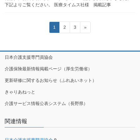
下記よりご覧ください。 医療タイムス社様 掲載記事
投
固
固
固
1
2
3
»
稿
定
定
定
の
ペ
ペ
ペ
ペ
ー
ー
ー
ジ
ジ
ジ
ー
日本介護支援専門員協会
ジ
介護保険最新情報掲載ページ（厚生労働省）
送
更新研修に関するお知らせ（ふれあいネット）
り
きゃりあねっと
介護サービス情報公表システム（長野県）
関連情報