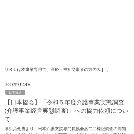
2023年7月24日
お知らせ
信州医療・福祉従事者メンタルサポート窓口
の設置について
長野県健康福祉部 介護支援課 介護人材係様より、「信州医
療・福祉従事者メンタルサポート窓口」について通知をいただき
ましたのでお知らせします。 ※記載の電話番号、ＱＲコード及び
ＵＲＬは本事業専用で、医療・福祉従事者の方のみ […]
2023年7月14日
日本協会
【日本協会】「令和５年度介護事業実態調査
(介護事業経営実態調査)」への協力依頼につい
て
厚生労働省より、日本介護支援専門員協会あてに標記調査の周知