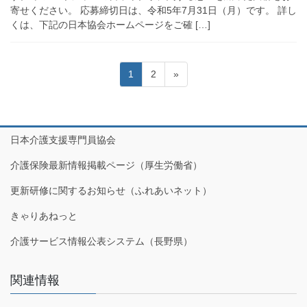
寄せください。 応募締切日は、令和5年7月31日（月）です。 詳し
くは、下記の日本協会ホームページをご確 […]
投
固
固
1
2
»
稿
定
定
の
ペ
ペ
ペ
ー
ー
ジ
ジ
ー
日本介護支援専門員協会
ジ
介護保険最新情報掲載ページ（厚生労働省）
送
更新研修に関するお知らせ（ふれあいネット）
り
きゃりあねっと
介護サービス情報公表システム（長野県）
関連情報