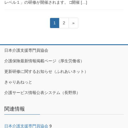
レベル１」の研修が開催されます。 □開催 […]
投
固
固
1
2
»
稿
定
定
の
ペ
ペ
ペ
ー
ー
ジ
ジ
ー
日本介護支援専門員協会
ジ
介護保険最新情報掲載ページ（厚生労働省）
送
更新研修に関するお知らせ（ふれあいネット）
り
きゃりあねっと
介護サービス情報公表システム（長野県）
関連情報
日本介護支援専門員協会
9