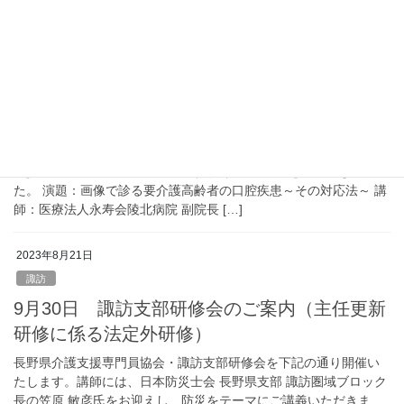
か、オンライン参加も可能です。また、主任介護支援専門員更新
に係る法定外研修であり、2日間参加する […]
2023年8月23日
お知らせ
口腔ケアＷebセミナーのご案内
当協会賛助会員の雪印ビーンスターク株式会社様より、｢ 口腔ケア
｣をテーマとしたWEBセミナー（無料）のご案内をいただきまし
た。 演題：画像で診る要介護高齢者の口腔疾患～その対応法～ 講
師：医療法人永寿会陵北病院 副院長 […]
2023年8月21日
諏訪
9月30日 諏訪支部研修会のご案内（主任更新
研修に係る法定外研修）
長野県介護支援専門員協会・諏訪支部研修会を下記の通り開催い
たします。講師には、日本防災士会 長野県支部 諏訪圏域ブロック
長の笠原 敏彦氏をお迎えし、防災をテーマにご講義いただきま