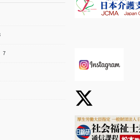
8
）
7