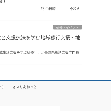
修）
待ちしております。 記 〇日時 令和６
研修・イベント
性と支援技法を学び地域移行支援～地
地域生活支援を学ぶ研修）」が長野県相談支援専門員
ト）
きゃりあねっと