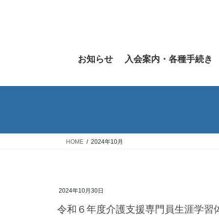
コ
ナ
ン
ビ
テ
ゲ
ン
ー
ツ
シ
お知らせ
入会案内・各種手続き
へ
ョ
ス
ン
キ
に
ッ
移
プ
動
HOME
2024年10月
2024年10月30日
令和６年度介護支援専門員生涯学習