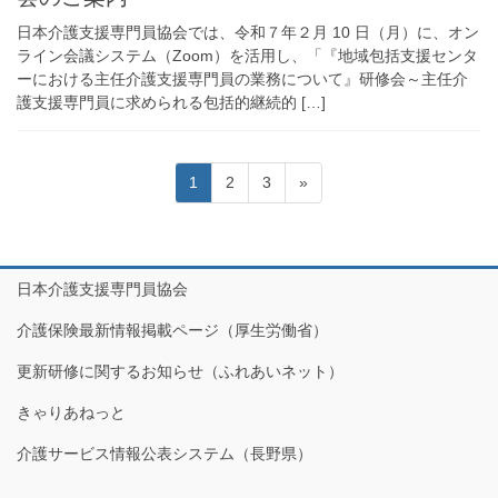
日本介護支援専門員協会では、令和７年２月 10 日（月）に、オン
ライン会議システム（Zoom）を活用し、「『地域包括支援センタ
ーにおける主任介護支援専門員の業務について』研修会～主任介
護支援専門員に求められる包括的継続的 […]
投
固
固
固
1
2
3
»
稿
定
定
定
の
ペ
ペ
ペ
ペ
ー
ー
ー
ジ
ジ
ジ
ー
日本介護支援専門員協会
ジ
介護保険最新情報掲載ページ（厚生労働省）
送
更新研修に関するお知らせ（ふれあいネット）
り
きゃりあねっと
介護サービス情報公表システム（長野県）