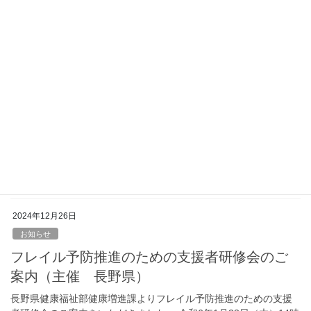
メント実務の手引き研修」を令和７年１月 17 日（金）に開催しま
す。 1月10日が申込期限ですので、 […]
2024年12月26日
お知らせ
R7.2月9日 上伊那支部研修会のご案内（主任
更新研修に係る法定外研修）
長野県介護支援専門員協会上伊那支部研修会を下記の通り開催し
ます。ケアプランの立て方の基本を学び、実践を通して再確認を
することを目的とし、講義と演習を行う内容となっております。
この機会にぜひご参加ください。 日時：令和7年 […]
2024年12月26日
お知らせ
フレイル予防推進のための支援者研修会のご
案内（主催 長野県）
長野県健康福祉部健康増進課よりフレイル予防推進のための支援