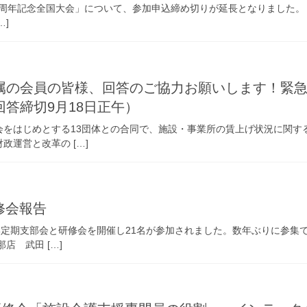
20 周年記念全国大会」について、参加申込締め切りが延長となりました
…]
属の会員の皆様、回答のご協力お願いします！緊
答締切9月18日正午）
をはじめとする13団体との合同で、施設・事業所の賃上げ状況に関する
運営と改革の […]
修会報告
部定期支部会と研修会を開催し21名が参加されました。数年ぶりに参集
店 武田 […]