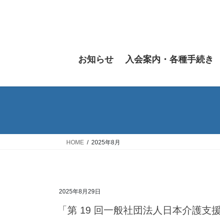
コ
ナ
ン
ビ
テ
ゲ
ン
ー
ツ
シ
お知らせ
入会案内・各種手続き
へ
ョ
ス
ン
キ
に
ッ
移
プ
動
HOME
2025年8月
2025年8月29日
「第 19 回一般社団法人日本介護支