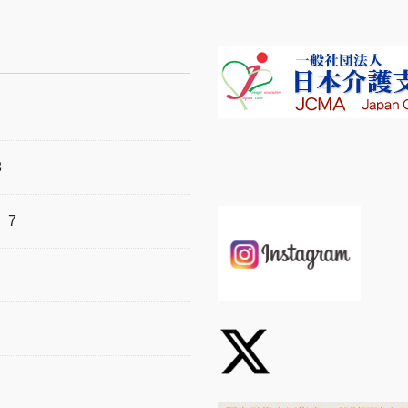
8
）
7