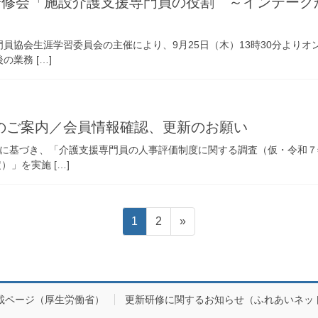
）研修会「施設介護支援専門員の役割 ～インテー
員協会生涯学習委員会の主催により、9月25日（木）13時30分よりオ
業務 […]
のご案内／会員情報確認、更新のお願い
画に基づき、「介護支援専門員の人事評価制度に関する調査（仮・令和
」を実施 […]
固
固
1
2
»
定
定
ペ
ペ
ー
ー
ジ
ジ
載ページ（厚生労働省）
更新研修に関するお知らせ（ふれあいネッ