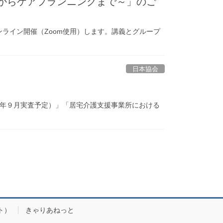
クからケアプランニングまで～」のご
ンライン開催（Zoom使用）します。講義とグループ
日本協会
７年９月実査予定）」「居宅介護支援事業所における
ト）
きゃりあねっと