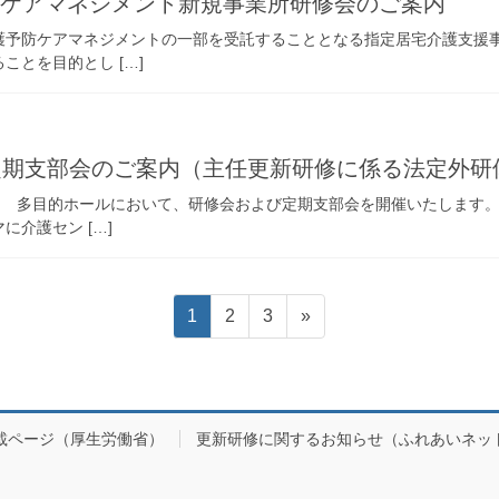
防ケアマネジメント新規事業所研修会のご案内
護予防ケアマネジメントの一部を受託することとなる指定居宅介護支援
とを目的とし […]
定期支部会のご案内（主任更新研修に係る法定外研
ター 多目的ホールにおいて、研修会および定期支部会を開催いたします
介護セン […]
固
固
固
1
2
3
»
定
定
定
ペ
ペ
ペ
ー
ー
ー
ジ
ジ
ジ
載ページ（厚生労働省）
更新研修に関するお知らせ（ふれあいネッ