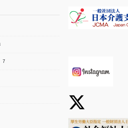
8
）
7