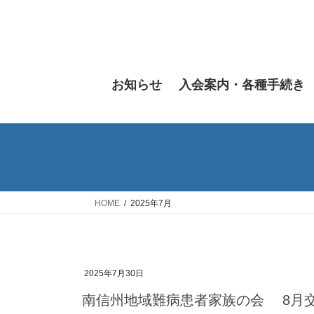
コ
ナ
ン
ビ
テ
ゲ
ン
ー
ツ
シ
お知らせ
入会案内・各種手続き
へ
ョ
ス
ン
キ
に
ッ
移
プ
動
HOME
2025年7月
2025年7月30日
南信州地域難病患者家族の会 8月