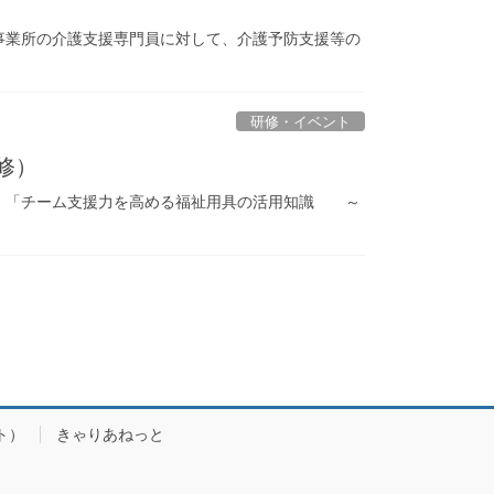
事業所の介護支援専門員に対して、介護予防支援等の
研修・イベント
修）
。 「チーム支援力を高める福祉用具の活用知識 ～
ト）
きゃりあねっと