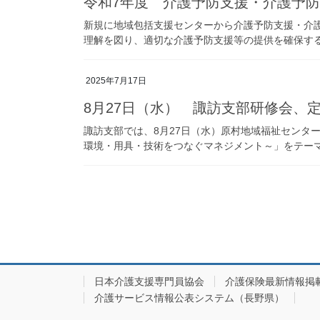
令和7年度 介護予防支援・介護予
新規に地域包括支援センターから介護予防支援・介
理解を図り、適切な介護予防支援等の提供を確保するこ
2025年7月17日
8月27日（水） 諏訪支部研修会、
諏訪支部では、8月27日（水）原村地域福祉セン
環境・用具・技術をつなぐマネジメント～」をテーマに
投
稿
の
ペ
ー
日本介護支援専門員協会
介護保険最新情報掲
介護サービス情報公表システム（長野県）
ジ