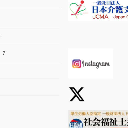
8
）
7