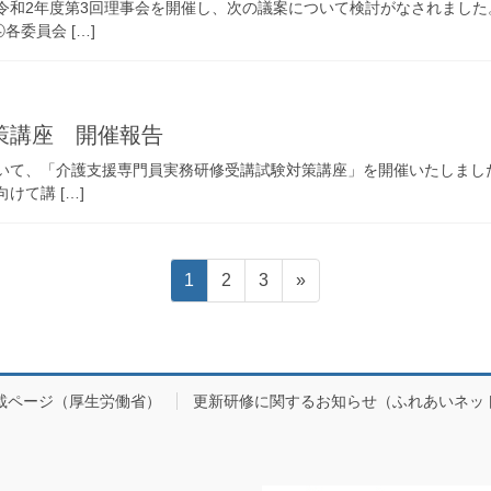
、令和2年度第3回理事会を開催し、次の議案について検討がなされまし
委員会 […]
策講座 開催報告
おいて、「介護支援専門員実務研修受講試験対策講座」を開催いたしまし
けて講 […]
固
固
固
1
2
3
»
定
定
定
ペ
ペ
ペ
ー
ー
ー
ジ
ジ
ジ
載ページ（厚生労働省）
更新研修に関するお知らせ（ふれあいネッ