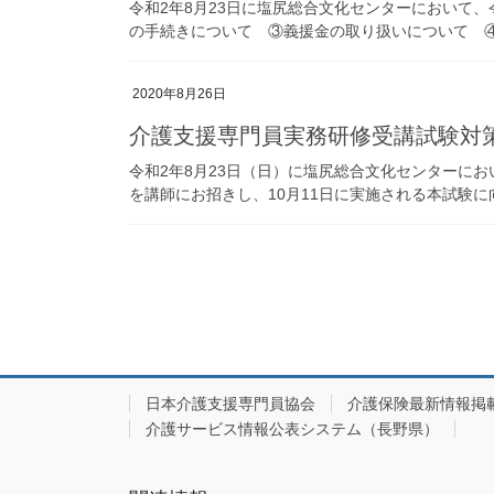
令和2年8月23日に塩尻総合文化センターにおいて
の手続きについて ③義援金の取り扱いについて ④各
2020年8月26日
介護支援専門員実務研修受講試験対
令和2年8月23日（日）に塩尻総合文化センターに
を講師にお招きし、10月11日に実施される本試験に向
投
稿
の
ペ
ー
日本介護支援専門員協会
介護保険最新情報掲
介護サービス情報公表システム（長野県）
ジ
送