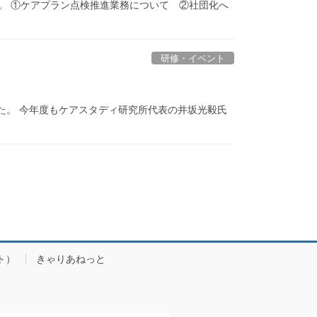
た。 ①ケアプラン点検推進業務について ②社団化へ
研修・イベント
た。 今年度もケアスタディ研究所代表の井坂光毅氏
ト）
きゃりあねっと