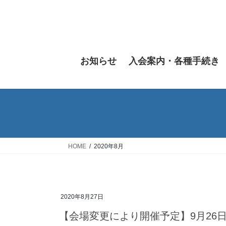
コ
ナ
ン
ビ
テ
ゲ
ン
ー
ツ
シ
お知らせ
入会案内・各種手続き
へ
ョ
ス
ン
キ
に
ッ
移
プ
動
HOME
2020年8月
2020年8月27日
【会場変更により開催予定】9月26