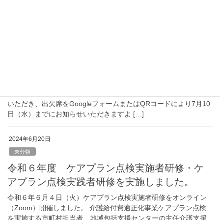
義を取り入れた2日間講座を下記の通り行います。 申込期限を、7
月1日（月）まで延長しました。 また、 […]
2024年6月25日
お知らせ
佐久支部定期支部会のご案内
佐久支部では、今年度の定期支部会を下記の通り開催いたしま
す。つきましては、令和6年度佐久支部定期支部会議案書をご一読
いただき、出欠席をGoogleフォームまたはQRコードにより7月10
日（水）までにお知らせいただきますよ […]
2024年6月20日
未分類
令和６年度 ケアプラン点検実施者研修・ケ
アプラン点検実践者研修を実施しました。
令和６年６月４日（火）ケアプラン点検実施者研修をオンライン
（Zoom）開催しました。 介護給付費適正化事業ケアプラン点検
を実施する市町村担当者、地域包括支援センターの主任介護支援