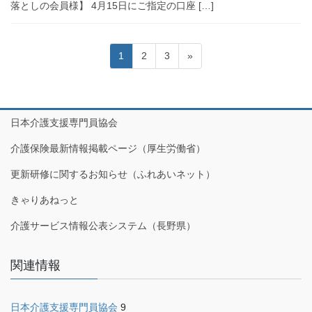
落としの会員様】 4月15日にご指定の口座 […]
投
固
固
固
1
2
3
»
稿
定
定
定
の
ペ
ペ
ペ
ペ
ー
ー
ー
ジ
ジ
ジ
ー
日本介護支援専門員協会
ジ
介護保険最新情報掲載ページ（厚生労働省）
送
更新研修に関するお知らせ（ふれあいネット）
り
きゃりあねっと
介護サービス情報公表システム（長野県）
関連情報
日本介護支援専門員協会
9