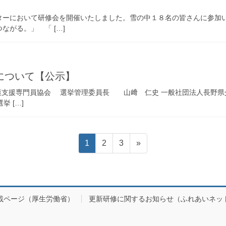
ターにおいて研修会を開催いたしました。雪の中１８名の皆さんに参加
がる。」 「 […]
について【公示】
介護支援専門員協会 選挙管理委員長 山﨑 仁史 一般社団法人長野県
 […]
固
固
固
1
2
3
»
定
定
定
ペ
ペ
ペ
ー
ー
ー
ジ
ジ
ジ
載ページ（厚生労働省）
更新研修に関するお知らせ（ふれあいネッ