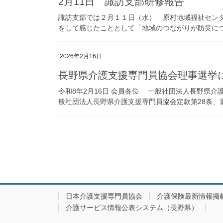
2月11日 諏訪支部研修報告
諏訪支部では２月１１日（水） 原村地域福祉セン
をして感じたこととして「地域のつながりが防災につな
2026年2月16日
長野県介護支援専門員協会理事選挙
令和8年2月16日 会員各位 一般社団法人長野県
般社団法人長野県介護支援専門員協会定款第28条、選挙
投
稿
の
ペ
ー
日本介護支援専門員協会
介護保険最新情報掲
介護サービス情報公表システム（長野県）
ジ