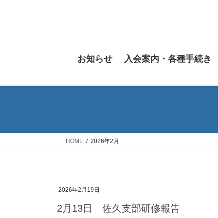
コ
ナ
ン
ビ
テ
ゲ
ン
ー
ツ
シ
お知らせ
入会案内・各種手続き
へ
ョ
ス
ン
キ
に
ッ
移
プ
動
HOME
2026年2月
2026年2月19日
2月13日 佐久支部研修報告