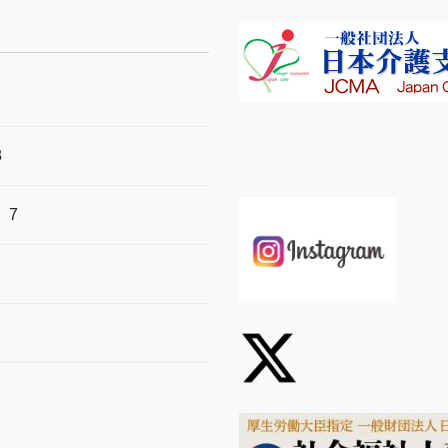
8
）
7