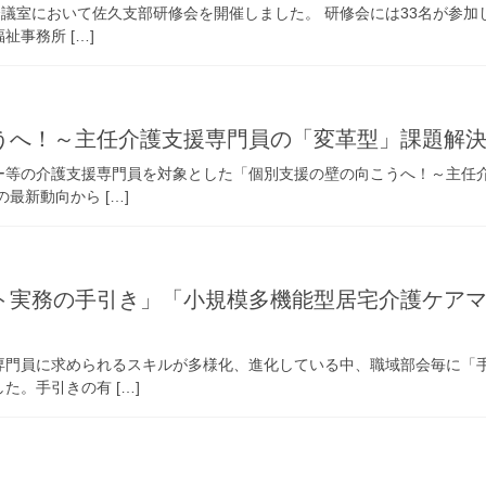
会議室において佐久支部研修会を開催しました。 研修会には33名が参
事務所 […]
うへ！～主任介護支援専門員の「変革型」課題解
ー等の介護支援専門員を対象とした「個別支援の壁の向こうへ！～主任
最新動向から […]
ト実務の手引き」「小規模多機能型居宅介護ケア
専門員に求められるスキルが多様化、進化している中、職域部会毎に「
。手引きの有 […]