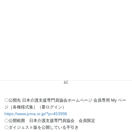
務の手引き」ダイジェスト版の公
開について（ご案内）
日本介護支援専門員協会の職域部会では、介護支援専門員に求め
られるスキルが多様化、進化している中、職域部会毎に「手引
き」を作成し、業務の円滑化や資質向上に向け、時代の変化に合
わせた手引きの活用を模索してきました。手引きの有効的活用の
普及促進を図るため、令和６年度に手引きのダイジェスト版が下
記のとおり、公開されています。
記
〇公開先 日本介護支援専門員協会ホームページ 会員専用 My ペー
ジ［各種様式集］（要ログイン）
https://www.jcma.or.jp/?p=453996
〇公開範囲 日本介護支援専門員協会 会員限定
〇ダイジェスト版を公開している手引き