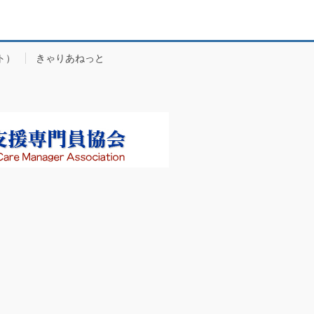
ト）
きゃりあねっと