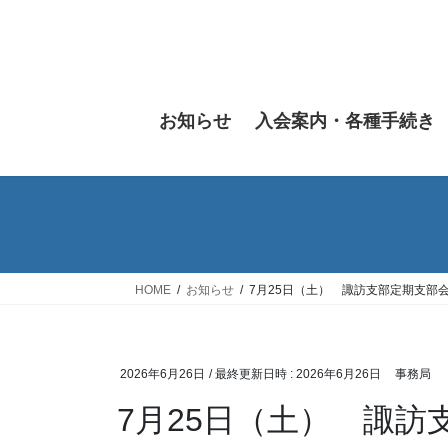
コ
ナ
ン
ビ
テ
ゲ
ン
ー
ツ
シ
お知らせ
入会案内・各種手続き
へ
ョ
ス
ン
キ
に
ッ
移
プ
動
HOME
お知らせ
7月25日（土） 諏訪支部定期支部
2026年6月26日
/ 最終更新日時 :
2026年6月26日
事務局
7月25日（土） 諏