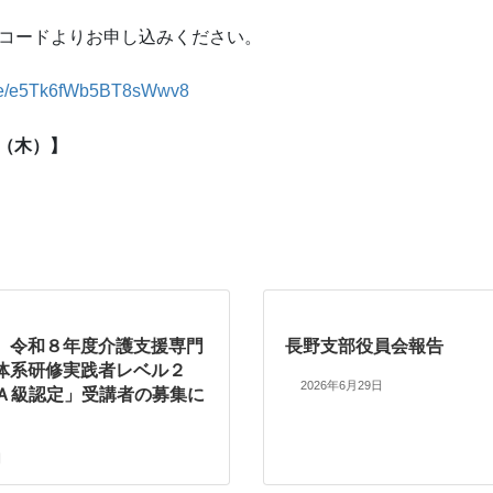
はQRコードよりお申し込みください。
.gle/e5Tk6fWb5BT8sWwv8
日（木）】
】令和８年度介護支援専門
長野支部役員会報告
体系研修実践者レベル２
2026年6月29日
ＡＡ級認定」受講者の募集に
日