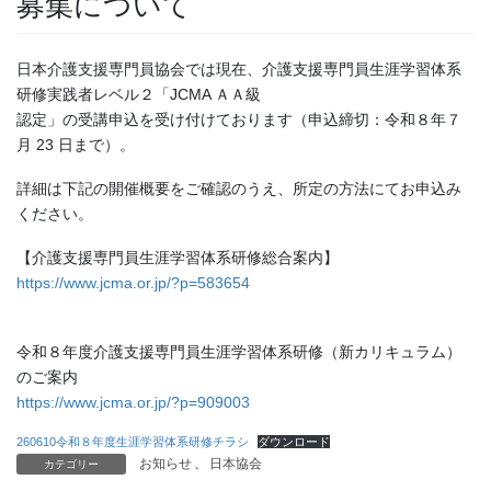
募集について
日本介護支援専門員協会では現在、介護支援専門員生涯学習体系
研修実践者レベル２「JCMA ＡＡ級
認定」の受講申込を受け付けております（申込締切：令和８年７
月 23 日まで）。
詳細は下記の開催概要をご確認のうえ、所定の方法にてお申込み
ください。
【介護支援専門員生涯学習体系研修総合案内】
https://www.jcma.or.jp/?p=583654
令和８年度介護支援専門員生涯学習体系研修（新カリキュラム）
のご案内
https://www.jcma.or.jp/?p=909003
260610令和８年度生涯学習体系研修チラシ
ダウンロード
お知らせ
、
日本協会
カテゴリー