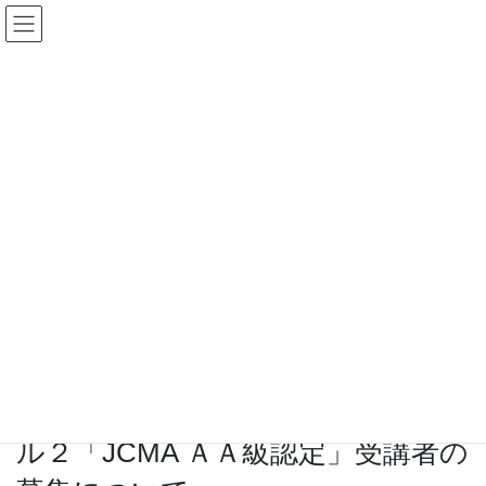
コ
ナ
ン
ビ
ケアマネットながのWeb
テ
ゲ
ン
ー
ツ
シ
へ
ョ
お知らせ
ス
ン
キ
に
ッ
移
プ
動
HOME
お知らせ
【日本協会】令和８年度介護支援専門員生涯学習体系研修実践者レベル２「JCMA
ＡＡ級認定」受講者の募集について
2026年6月25日
/ 最終更新日時 :
2026年6月25日
事務局
お知らせ
【日本協会】令和８年度介護支援専
門員生涯学習体系研修実践者レベ
ル２「JCMA ＡＡ級認定」受講者の