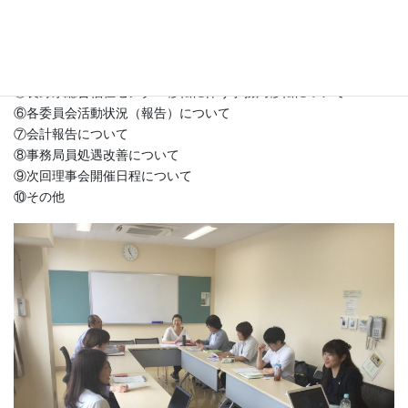
①令和2年度定期総会について
②令和元年度長野県委託事業について
③一般社団法人化に向けた定款素案について
④資質向上研修会開催について
⑤長野県総合福祉センター移転に伴う事務局移転について
⑥各委員会活動状況（報告）について
⑦会計報告について
⑧事務局員処遇改善について
⑨次回理事会開催日程について
⑩その他