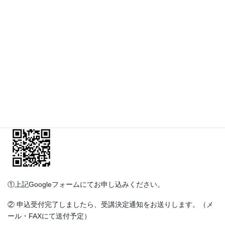
は上記対象者優先）
■参加費 ： 会員 3,000円・ 非協会員 8,000円 ※主任介護支
援専門員更新研修の対象研修
※非会員で受講証明書をご希望の方は、発行手数料5,000円が別途
必要となります。
■申込方法及び受講決定
GoogleフォームURL：
https://forms.gle/UL6zs1VFsPoVLYuB9
①上記Googleフォームにてお申し込みください。
② 申込受付完了しましたら、受講決定通知をお送りします。（メ
ール・FAXにて送付予定）