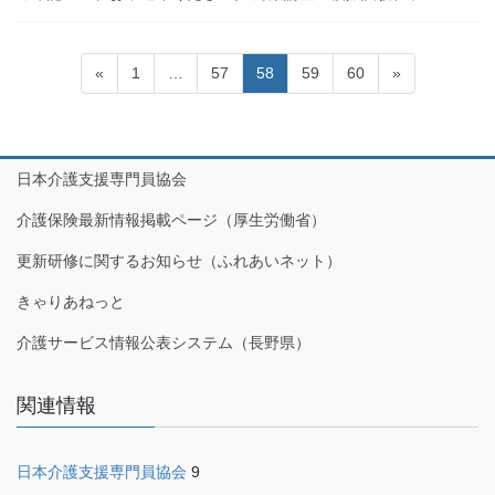
投
固
固
固
固
固
«
1
…
57
58
59
60
»
稿
定
定
定
定
定
の
ペ
ペ
ペ
ペ
ペ
ペ
ー
ー
ー
ー
ー
ジ
ジ
ジ
ジ
ジ
ー
日本介護支援専門員協会
ジ
介護保険最新情報掲載ページ（厚生労働省）
送
更新研修に関するお知らせ（ふれあいネット）
り
きゃりあねっと
介護サービス情報公表システム（長野県）
関連情報
日本介護支援専門員協会
9