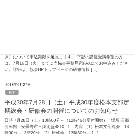
2018年7月9日
研修・イベント
ケアマネ試験対策講座・模擬試験の申込期限
を延長します！
介護支援専門員実務研修受講試験対策講座と模擬試験（解説付
き）について申込期限を延長します。 下記の講座受講希望の方
は、7月16日（火）までに当協会事務局宛FAXにてお申込みくださ
い。詳細は、協会HPトップページの研修情報 […]
2018年6月27日
松本
平成30年7月28日（土）平成30年度松本支部定
期総会・研修会の開催についてのお知らせ
日時 7月28日（土）13時00分～（12時45分受付開始） 場所 三郷
公民館 安曇野市三郷明盛4810–１ 内容 （1）松本支部総会 13
時00分～13時20分 （2）研修会 13時30分～ […]