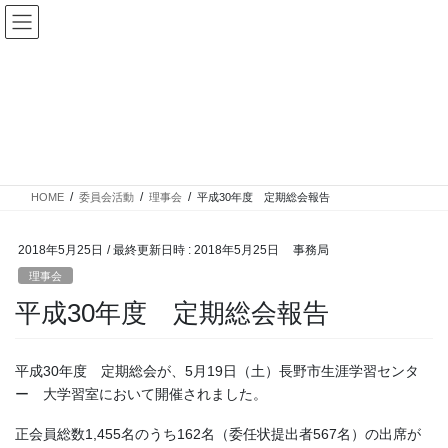
コ
ナ
ン
ビ
ケアマネットながのWeb
テ
ゲ
ン
ー
ツ
シ
へ
ョ
理事会
ス
ン
キ
に
ッ
移
プ
動
HOME
委員会活動
理事会
平成30年度 定期総会報告
2018年5月25日
/ 最終更新日時 :
2018年5月25日
事務局
理事会
平成30年度 定期総会報告
平成30年度 定期総会が、5月19日（土）長野市生涯学習センタ
ー 大学習室において開催されました。
正会員総数1,455名のうち162名（委任状提出者567名）の出席が