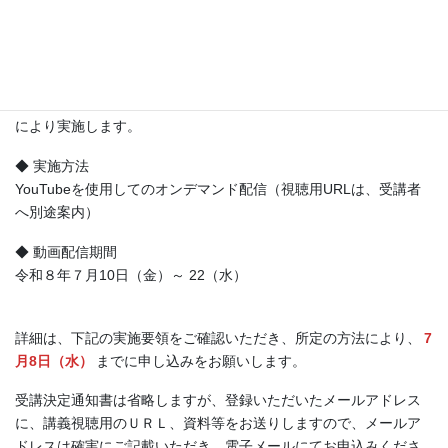
新規に地域包括支援センターから介護予防支援・介護予防ケアマ
ネジメントの一部を受託することとなる指定居宅介護支援事業所
の介護支援専門員に対して、介護予防支援等の理解を図り、適切
な介護予防支援等の提供を確保することを目的とした介護予防支
援・介護予防ケアマネジメント新規事業所研修会を長野県の受託
により実施します。
◆ 実施方法
YouTubeを使用してのオンデマンド配信（視聴用URLは、受講者
へ別途案内）
◆ 動画配信期間
令和８年７月10日（金）～ 22（水）
詳細は、下記の実施要領をご確認いただき、所定の方法により、
7
月8日（水）
までに申し込みをお願いします。
受講決定通知書は省略しますが、登録いただいたメールアドレス
に、講義視聴用のＵＲＬ、資料等をお送りしますので、メールア
ドレスは確実にご記載いただき、電子メールにてお申込みくださ