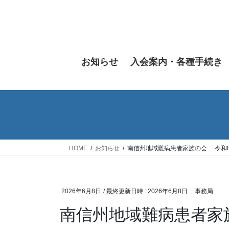
コ
ナ
ン
ビ
テ
ゲ
ン
ー
ツ
シ
お知らせ
入会案内・各種手続き
へ
ョ
ス
ン
キ
に
ッ
移
プ
動
HOME
お知らせ
南信州地域難病患者家族の会 令和
2026年6月8日
/ 最終更新日時 :
2026年6月8日
事務局
南信州地域難病患者家