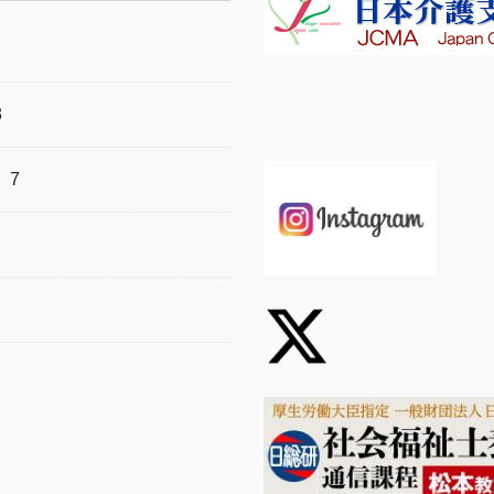
8
）
7