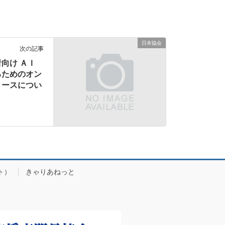
日本協会
次の記事
向け ＡＩ
るためのオン
リースについ
ト）
きゃりあねっと