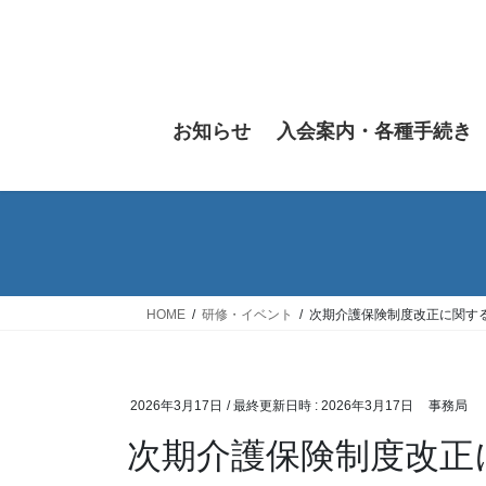
コ
ナ
ン
ビ
テ
ゲ
ン
ー
ツ
シ
お知らせ
入会案内・各種手続き
へ
ョ
ス
ン
キ
に
ッ
移
プ
動
HOME
研修・イベント
次期介護保険制度改正に関す
2026年3月17日
/ 最終更新日時 :
2026年3月17日
事務局
次期介護保険制度改正