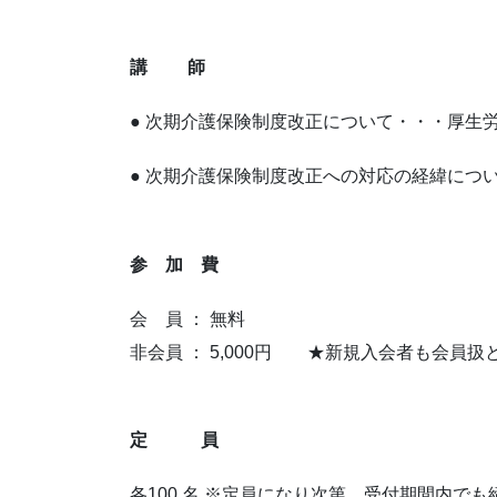
講 師
● 次期介護保険制度改正について・・・厚生労
● 次期介護保険制度改正への対応の経緯につ
参 加 費
会 員 ： 無料
非会員 ： 5,000円 ★新規入会者も会員
定 員
各100 名 ※定員になり次第、受付期間内で