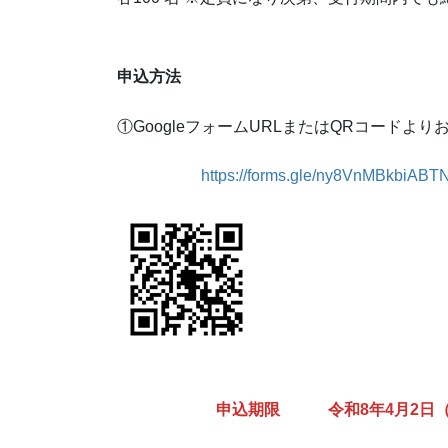
申込方法
①GoogleフォームURLまたはQRコード
https://forms.gle/ny8VnMBkbiABT
申込期限 令和8年4月2日