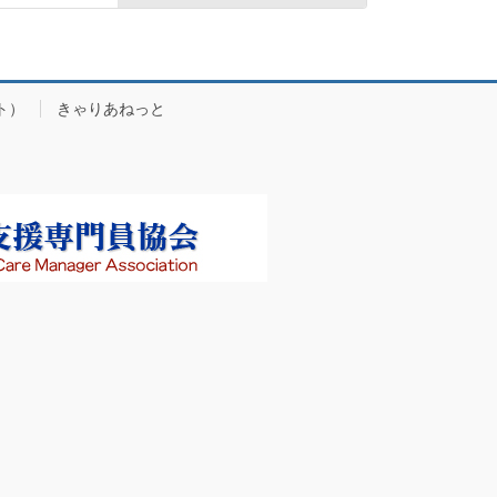
ト）
きゃりあねっと