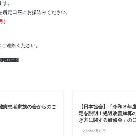
ます。
を所定口座にお振込みください。
月）
はご連絡ください。
ウンロード
難病患者家族の会からのご
【日本協会】「令和８年
定を説明！処遇改善加算
き方に関する研修会」の
日
2026年3月19日