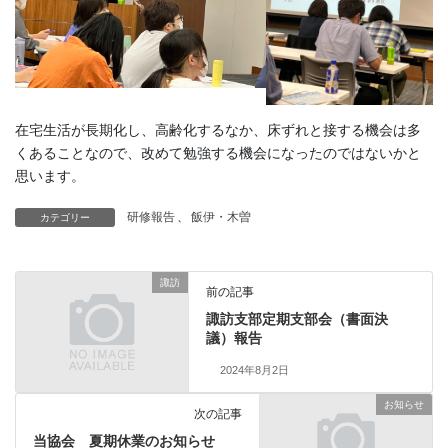
在宅生活が長期化し、高齢化するなか、床ずれと接する機会は多
くあることなので、改めて勉強する機会になったのではないかと
思います。
研修報告
、
飯伊・木曽
カテゴリー
諏訪
前の記事
諏訪支部定期支部会（書面決
議）報告
2024年8月2日
お知らせ
次の記事
当協会 夏期休業のお知らせ