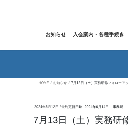
コ
ナ
ン
ビ
テ
ゲ
ン
ー
ツ
シ
お知らせ
入会案内・各種手続き
へ
ョ
ス
ン
キ
に
ッ
移
プ
動
HOME
お知らせ
7月13日（土）実務研修フォローア
2024年6月12日
/ 最終更新日時 :
2024年6月14日
事務局
7月13日（土）実務