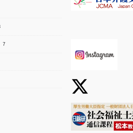
8
）
7