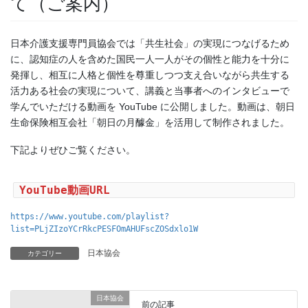
て（ご案内）
日本介護支援専門員協会では「共生社会」の実現につなげるため
に、認知症の人を含めた国民一人一人がその個性と能力を十分に
発揮し、相互に人格と個性を尊重しつつ支え合いながら共生する
活力ある社会の実現について、講義と当事者へのインタビューで
学んでいただける動画を YouTube に公開しました。動画は、朝日
生命保険相互会社「朝日の月醵金」を活用して制作されました。
下記よりぜひご覧ください。
YouTube動画URL
https://www.youtube.com/playlist?
list=PLjZIzoYCrRkcPESFOmAHUFscZOSdxlo1W
日本協会
カテゴリー
日本協会
前の記事