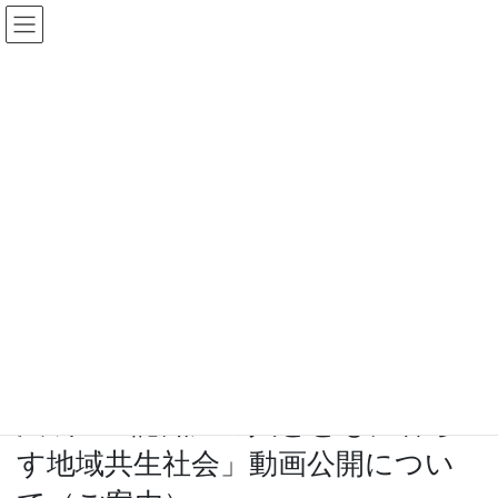
コ
ナ
ン
ビ
ケアマネットながのWeb
テ
ゲ
ン
ー
ツ
シ
へ
ョ
日本協会
ス
ン
キ
に
ッ
移
プ
動
HOME
日本協会
【日本協会】「2023年認知症基本法成立！認知症の人とともに暮らす地域共生社
会」動画公開について（ご案内）
2024年1月9日
/ 最終更新日時 :
2024年1月9日
事務局
日本協会
【日本協会】「2023年認知症基本
法成立！認知症の人とともに暮ら
す地域共生社会」動画公開につい