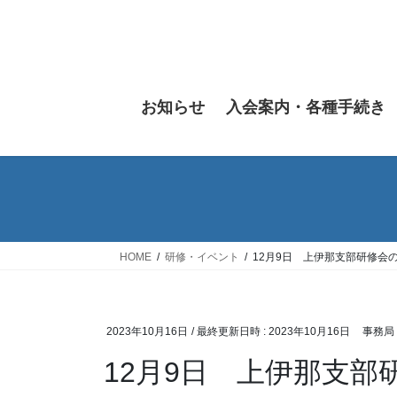
コ
ナ
ン
ビ
テ
ゲ
ン
ー
ツ
シ
お知らせ
入会案内・各種手続き
へ
ョ
ス
ン
キ
に
ッ
移
プ
動
HOME
研修・イベント
12月9日 上伊那支部研修会
2023年10月16日
/ 最終更新日時 :
2023年10月16日
事務局
12月9日 上伊那支