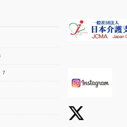
8
）
7