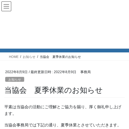
コ
ナ
ン
ビ
ケアマネットながのWeb
テ
ゲ
ン
ー
ツ
シ
へ
ョ
お知らせ
ス
ン
キ
に
ッ
移
プ
動
HOME
お知らせ
当協会 夏季休業のお知らせ
2022年8月9日
/ 最終更新日時 :
2022年8月9日
事務局
お知らせ
当協会 夏季休業のお知らせ
平素は当協会の活動にご理解とご協力を賜り、厚く御礼申し上げ
ます。
当協会事務局では下記の通り、夏季休業とさせていただきます。