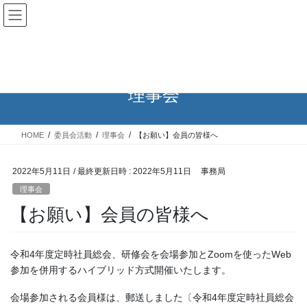
コ
ナ
ン
ビ
ケアマネットながのWeb
テ
ゲ
ン
ー
ツ
シ
へ
ョ
理事会
ス
ン
キ
に
ッ
移
プ
動
HOME
委員会活動
理事会
【お願い】会員の皆様へ
2022年5月11日
/ 最終更新日時 :
2022年5月11日
事務局
理事会
【お願い】会員の皆様へ
令和4年度定時社員総会、研修会を会場参加とZoomを使ったWeb
参加を併用するハイブリッド方式開催いたします。
会場参加される会員様は、郵送しました〔令和4年度定時社員総会