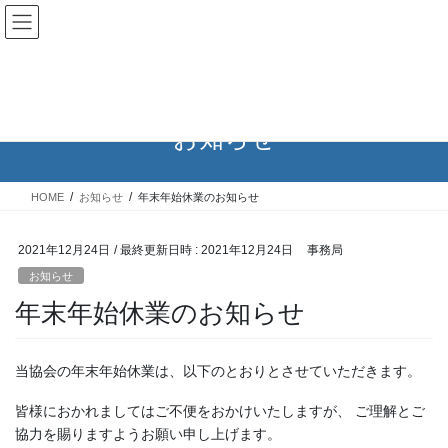
コ
ナ
ン
ビ
ケアマネットながのWeb
テ
ゲ
ン
ー
ツ
シ
へ
ョ
お知らせ
ス
ン
キ
に
ッ
移
プ
動
HOME
お知らせ
年末年始休業のお知らせ
2021年12月24日
/ 最終更新日時 :
2021年12月24日
事務局
お知らせ
年末年始休業のお知らせ
当協会の年末年始休業は、以下のとおりとさせていただきます。
皆様におかれましてはご不便をおかけいたしますが、 ご理解とご
協力を賜りますようお願い申し上げます。