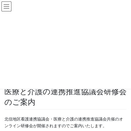
コ
ナ
ン
ビ
ケアマネットながのWeb
テ
ゲ
ン
ー
ツ
シ
へ
ョ
研修・イベント
ス
ン
キ
に
ッ
移
プ
動
HOME
研修・イベント
医療と介護の連携推進協議会研修会のご案内
2020年11月6日
/ 最終更新日時 :
2020年11月6日
事務局
研修・イベント
医療と介護の連携推進協議会研修会
のご案内
北信地区看護連携協議会・医療と介護の連携推進協議会共催のオ
ンライン研修会が開催されますのでご案内いたします。