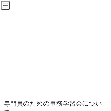
コ
ナ
ン
ビ
ケアマネットながのWeb
テ
ゲ
ン
ー
ツ
シ
へ
ョ
事務局
ス
ン
キ
に
ッ
移
プ
動
HOME
事務局
変更あり！【緊急開催】災害対応に係るケアマネジャー・相談支援専門員のため
の事務学習会について
2019年10月25日
/ 最終更新日時 :
2019年10月28日
事務局
事務局
変更あり！【緊急開催】災害対応
に係るケアマネジャー・相談支援
専門員のための事務学習会につい