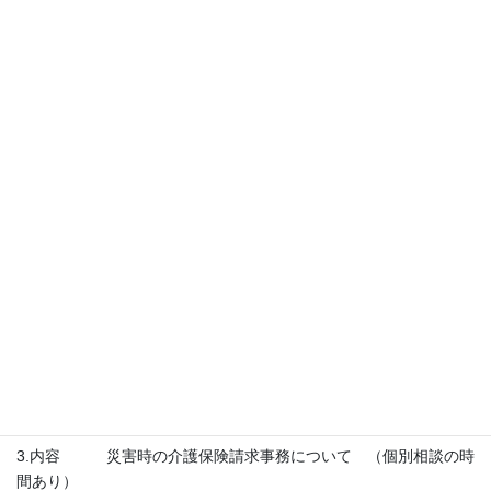
が開催されます。
記
1.日時 その１ 令和元年 １０月 ３１日（木） １３時～２１
時
その２ 〃 １１月 １日（金） ９時～１２
時
※説明会は1時間程度とし、入替制により開催予定。
詳細が決まりましたら、改めてご報告いたします。
2.場所 長野県社会福祉総合センター（長野市若里７－１－
７） 研修室および第1会議室
3.内容 災害時の介護保険請求事務について （個別相談の時
間あり）